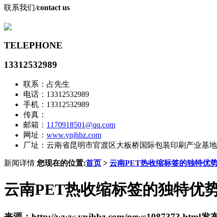
联系我们
/
contact us
TELEPHONE
13312532989
联系：占先生
电话：13312532989
手机：13312532989
传真：
邮箱：
1170918501@qq.com
网址：
www.ynjhbz.com
厂址：云南省昆明市官渡区大板桥国际包装印刷产业基地
新闻详情
您现在的位置:
首页
>
云南PET热收缩标签的独特优
云南PET热收缩标签的独特优
来源：http://www.ynjhbz.com/news1087373.html
发布时