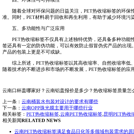
随着全球对环保问题的日益关注，PET热收缩标签的环保
准。同时，PET材料易于回收和再生利用，有助于减少环境污
五、多功能性与广泛应用
PET热收缩标签不仅具有上述独特优势，还具备多种功能
签还具有一定的防伪功能，可以有效防止假冒伪劣产品的出现
产品的包装上更是不可或缺。
综上所述，PET热收缩标签以其高收缩率、自然收缩率
随着技术的不断进步和市场的不断发展，PET热收缩标签的应
云南口杯盖哪家好？云南铝盖报价是多少？热收缩标签质量怎么样？云
上一条：
云南桶装水包装对设计的要求有哪些
下一条：
云南OPP珠光膜主要用于哪些行业
相关标签：
PET热收缩标签
,
云南PET热收缩标签
,
昆明PET热收
相关新闻
RELATED NEWS
云南PET热收缩标签满足食品日化等多领域包装需求的原