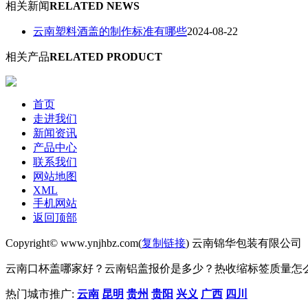
相关新闻
RELATED NEWS
云南塑料酒盖的制作标准有哪些
2024-08-22
相关产品
RELATED PRODUCT
首页
走进我们
新闻资讯
产品中心
联系我们
网站地图
XML
手机网站
返回顶部
Copyright© www.ynjhbz.com(
复制链接
) 云南锦华包装有限公司
云南口杯盖哪家好？云南铝盖报价是多少？热收缩标签质量怎么样？云
热门城市推广:
云南
昆明
贵州
贵阳
兴义
广西
四川