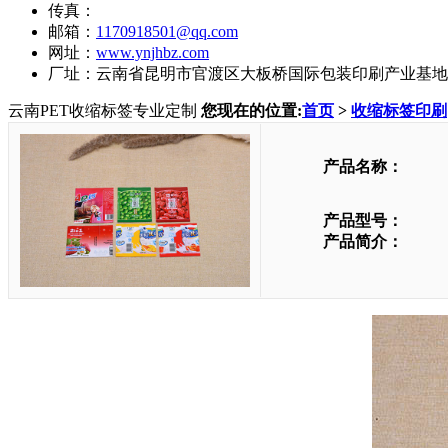
传真：
邮箱：
1170918501@qq.com
网址：
www.ynjhbz.com
厂址：云南省昆明市官渡区大板桥国际包装印刷产业基地
云南PET收缩标签专业定制
您现在的位置:
首页
>
收缩标签印刷
产品名称：
产品型号：
产品简介：