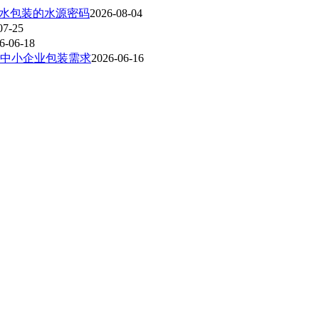
装水包装的水源密码
2026-08-04
07-25
6-06-18
中小企业包装需求
2026-06-16