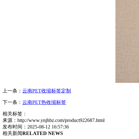
上一条：
云南PET收缩标签定制
下一条：
云南PET热收缩标签
相关标签：
来源：http://www.ynjhbz.com/product922687.html
发布时间：2025-08-12 16:57:36
相关新闻
RELATED NEWS