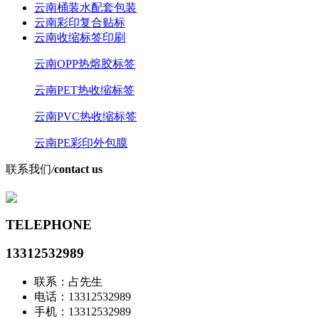
云南桶装水配套包装
云南彩印复合贴标
云南收缩标签印刷
云南OPP热熔胶标签
云南PET热收缩标签
云南PVC热收缩标签
云南PE彩印外包膜
联系我们
/
contact us
TELEPHONE
13312532989
联系：占先生
电话：13312532989
手机：13312532989