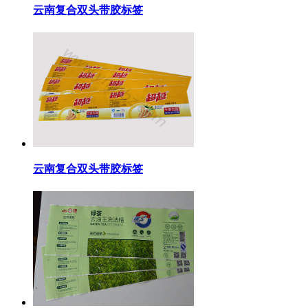
云南复合双头带胶标签
云南复合双头带胶标签