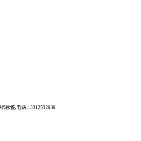
话:13312532989