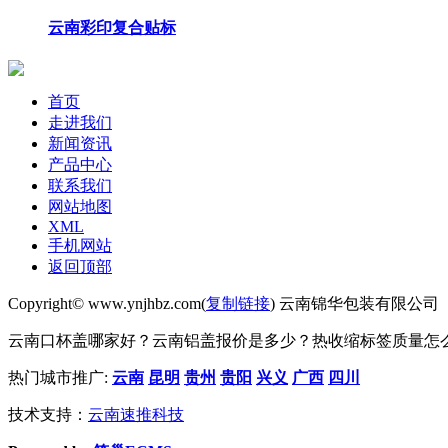
云南彩印复合贴标
首页
走进我们
新闻资讯
产品中心
联系我们
网站地图
XML
手机网站
返回顶部
Copyright© www.ynjhbz.com(
复制链接
) 云南锦华包装有限公司
云南口杯盖哪家好？云南铝盖报价是多少？热收缩标签质量怎么样？云
热门城市推广:
云南
昆明
贵州
贵阳
兴义
广西
四川
技术支持：
云南速推科技